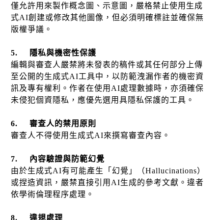
僅允許用來製作概念圖、示意圖，嚴格禁止使用生成
式
AI
創建或修改其他圖像，但必須明確標註並確保無
版權爭議。
5.
隱私與機密性保護
編輯與審查人嚴禁將未發表的稿件或其任何部分上傳
至公開的生成式
AI
工具中，以防範洩漏作者的機密資
訊及專有權利。作者在使用
AI
處理數據時，亦須確保
未侵犯個資隱私，應優先選用具隱私保護的工具。
6.
審查人的禁用原則
審查人不得使用生成式
AI
來撰寫審查內容。
7.
內容驗證與防範幻覺
由於生成式
AI
有可能產生「幻覺」（
Hallucinations
）
或捏造資訊，嚴禁直接引用
AI
生成的參考文獻。違者
依學術倫理程序處理。
8.
違規處理