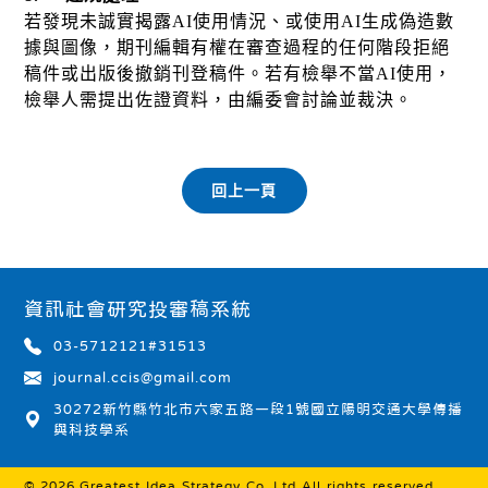
若發現未誠實揭露
AI
使用情況、或使用
AI
生成偽造數
據與圖像，期刊編輯有權在審查過程的任何階段拒絕
稿件或出版後撤銷刊登稿件。若有檢舉不當
AI
使用，
檢舉人需提出佐證資料，由編委會討論並裁決。
資訊社會研究投審稿系統
03-5712121#31513
journal.ccis@gmail.com
30272新竹縣竹北市六家五路一段1號國立陽明交通大學傳播
與科技學系
© 2026
Greatest Idea Strategy Co.,Ltd
All rights reserved.