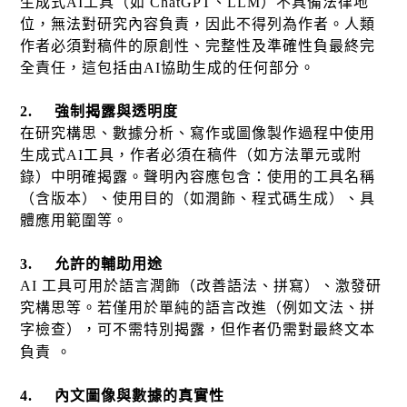
生成式
AI
工具（如
ChatGPT
、
LLM
）不具備法律地
位，無法對研究內容負責，因此不得列為作者。人類
作者必須對稿件的原創性、完整性及準確性負最終完
全責任，這包括由
AI
協助生成的任何部分。
2.
強制揭露與透明度
在研究構思、數據分析、寫作或圖像製作過程中使用
生成式
AI
工具，作者必須在稿件（如方法單元或附
錄）中明確揭露。聲明內容應包含：使用的工具名稱
（含版本）、使用目的（如潤飾、程式碼生成）、具
體應用範圍等。
3.
允許的輔助用途
AI
工具可用於語言潤飾（改善語法、拼寫）、激發研
究構思等。若僅用於單純的語言改進（例如文法、拼
字檢查），可不需特別揭露，但作者仍需對最終文本
負責
。
4.
內文圖像與數據的真實性